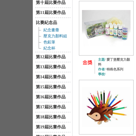
第十屆比賽作品
第11屆比賽作品
比賽紀念品
紀念畫冊
壓克力顏料組
色鉛筆
紀念杯
第12屆比賽作品
主題/
愛丁堡壓克力顏
料
第13屆比賽作品
作者/
特殊色系列
學校/
第14屆比賽作品
第15屆比賽作品
第16屆比賽作品
第17屆比賽作品
第18屆比賽作品
第19屆比賽作品