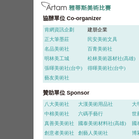
協辦單位 Co-organizer
肯網資訊企劃
建朋企業
正大筆墨莊
民安美術文具
名品美術社
百青美術社
明林美工城
松林美術器材社(高雄)
張暉美術社(台中)
得暉美術社(台中)
藝友美術社
贊助單位 Sponsor
八大美術社
大漢美術用品社
大
中棉美術社
六碼手藝行
世
真善美美術社
國泰美術材料社(高雄)
國
創意者美術社
創藝人美術社
博