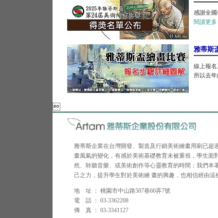
感謝全國
閱讀更多
雅蒂斯
線上報名
所以去年的

雅蒂斯企業在台灣開發、製造及行銷美術繪畫用刷已超
畫風氣的變化，有感於美術基礎教育未被重視，學生面
然、聆聽音樂、或美術創作等心靈教育的時間；我們本
己之力，提升學生對於美術繪 畫的興趣，也相信經由這
地 址 ： 桃園市中山路507巷60弄7號
電 話 ： 03-3362208
傳 真 ： 03-3341127