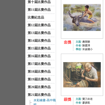
第十屆比賽作品
第11屆比賽作品
比賽紀念品
第12屆比賽作品
第13屆比賽作品
第14屆比賽作品
主題/
農閒樂
作者/
陳霆澤
第15屆比賽作品
學校/
米倉國小
第16屆比賽作品
第17屆比賽作品
第18屆比賽作品
第19屆比賽作品
第20屆比賽作品
第21屆比賽作品
主題/
寶刀未老
水彩繪畫-高中職
作者/
廖彥凱
組